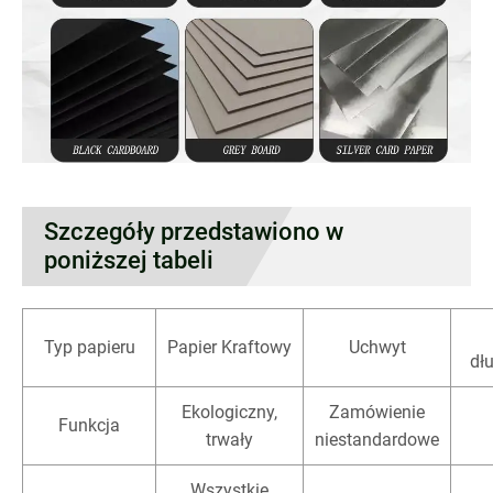
Szczegóły przedstawiono w
poniższej tabeli
Typ papieru
Papier Kraftowy
Uchwyt
dł
Ekologiczny,
Zamówienie
Funkcja
trwały
niestandardowe
Wszystkie