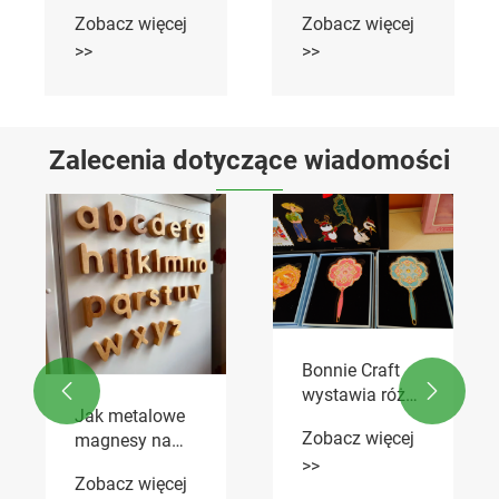
torba na wino
papierowe o
Zobacz więcej
Zobacz więcej
specjalnym
>>
>>
kształcie
Zalecenia dotyczące wiadomości
Bonnie Craft


wystawia różne
Jak metalowe
magnesy na
Zobacz więcej
magnesy na
lodówkę w
lodówkę
>>
nowym
Zobacz więcej
poprawiają
międzynarodowym