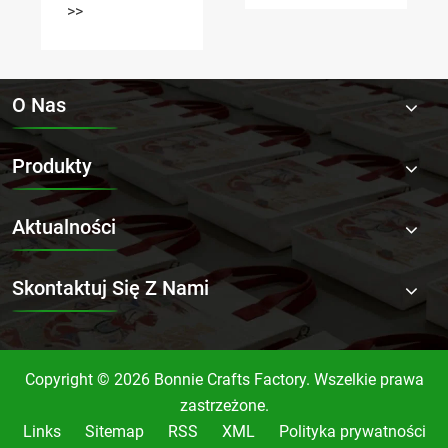
>>
życie
centrum
codzienne?
wystawowym
w Szanghaju
O Nas
Produkty
Aktualności
Skontaktuj Się Z Nami
Copyright © 2026 Bonnie Crafts Factory. Wszelkie prawa
zastrzeżone.
Links
Sitemap
RSS
XML
Polityka prywatności