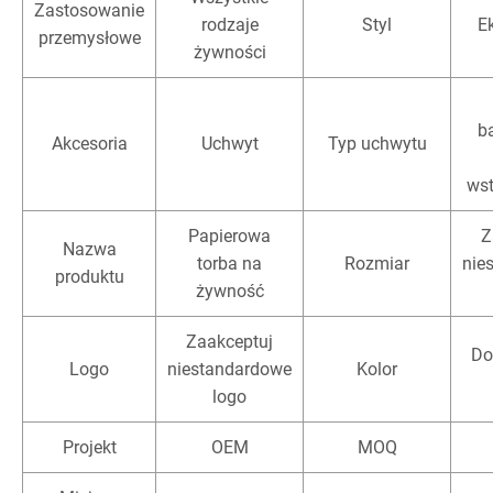
Zastosowanie
rodzaje
Styl
E
przemysłowe
żywności
b
Akcesoria
Uchwyt
Typ uchwytu
wst
Papierowa
Z
Nazwa
torba na
Rozmiar
nie
produktu
żywność
Zaakceptuj
Do
Logo
niestandardowe
Kolor
logo
Projekt
OEM
MOQ