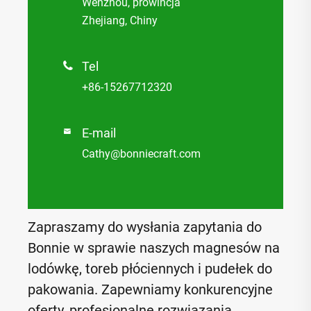
Wenzhou, prowincja
Zhejiang, Chiny
Tel

+86-15267712320
E-mail

Cathy@bonniecraft.com
Zapraszamy do wysłania zapytania do
Bonnie w sprawie naszych magnesów na
lodówkę, toreb płóciennych i pudełek do
pakowania. Zapewniamy konkurencyjne
oferty, profesjonalne rozwiązania