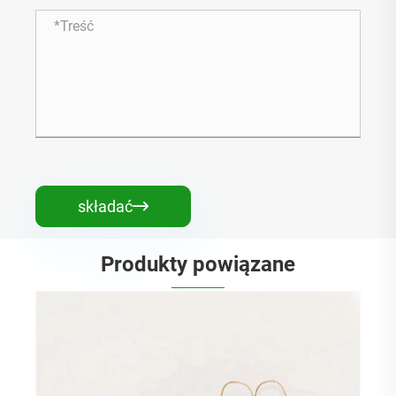
składać

Produkty powiązane
Podręczne torby papierowe o specjalnym
kształcie