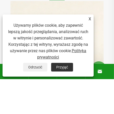
W jaki sposób płócienna torba typu Bucket
X
może odmienić Twoje codzienne noszenie?
Używamy plików cookie, aby zapewnić
lepszą jakość przeglądania, analizować ruch
Zobacz więcej >>
w witrynie i personalizować zawartość.
Korzystając z tej witryny, wyrażasz zgodę na
używanie przez nas plików cookie.
Polityka
prywatności
Odrzucić
Przyjąć





